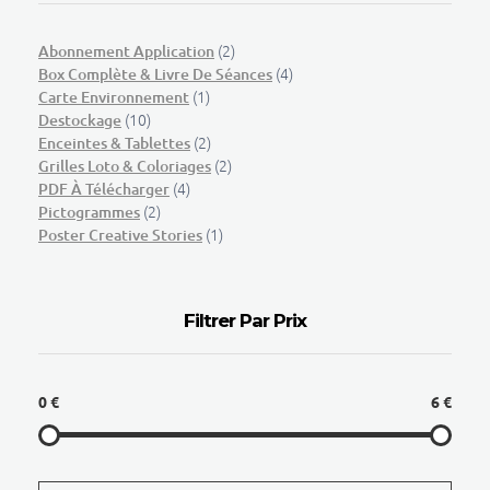
(2)
Abonnement Application
(4)
Box Complète & Livre De Séances
(1)
Carte Environnement
(10)
Destockage
(2)
Enceintes & Tablettes
(2)
Grilles Loto & Coloriages
(4)
PDF À Télécharger
(2)
Pictogrammes
(1)
Poster Creative Stories
Filtrer Par Prix
0 €
6 €