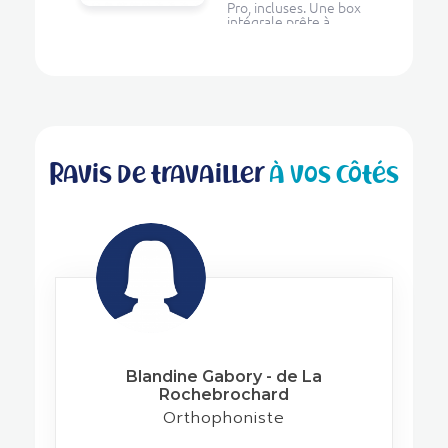
Pro, incluses. Une box
intégrale prête à
l’emploi pour réaliser
vos séances avec les
outils ...
Ravis de travailler
à vos côtés
Blandine Gabory - de La
Rochebrochard
Orthophoniste