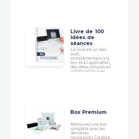
Livre de 100
idées de
séances
Ce livre est un réel
outil,
complémentaire à la
box et à l’application,
des idées conçues en
collaboration avec
des professionnels
de santé et de
l’éducation po ...
Box Premium
Retrouvez une box
complète avec les
dernières
nouveautés Creative