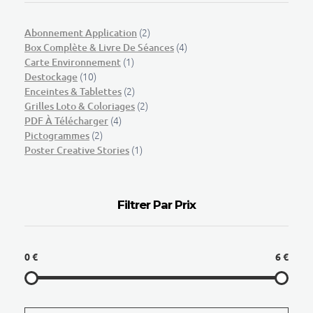
(2)
Abonnement Application
(4)
Box Complète & Livre De Séances
(1)
Carte Environnement
(10)
Destockage
(2)
Enceintes & Tablettes
(2)
Grilles Loto & Coloriages
(4)
PDF À Télécharger
(2)
Pictogrammes
(1)
Poster Creative Stories
Filtrer Par Prix
0 €
6 €