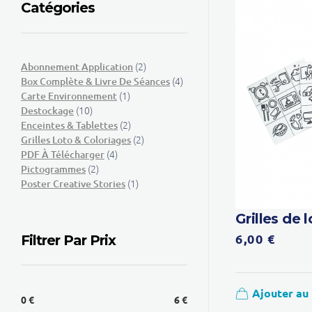
Catégories
(2)
Abonnement Application
(4)
Box Complète & Livre De Séances
(1)
Carte Environnement
(10)
Destockage
(2)
Enceintes & Tablettes
(2)
Grilles Loto & Coloriages
(4)
PDF À Télécharger
(2)
Pictogrammes
(1)
Poster Creative Stories
Grilles de 
6,00
€
Filtrer Par Prix
Ajouter au
0 €
6 €