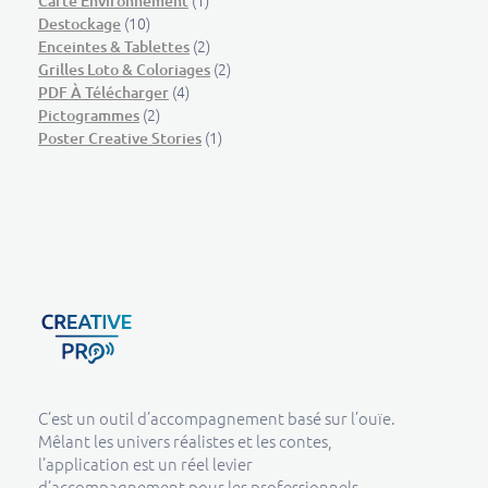
(1)
Carte Environnement
(10)
Destockage
(2)
Enceintes & Tablettes
(2)
Grilles Loto & Coloriages
(4)
PDF À Télécharger
(2)
Pictogrammes
(1)
Poster Creative Stories
Creative Pro boutique
Un outil d’accompagnement basé sur l’ouïe - CREATIVE PRO
C’est un outil d’accompagnement basé sur l’ouïe.
Mêlant les univers réalistes et les contes,
l’application est un réel levier
d’accompagnement pour les professionnels.