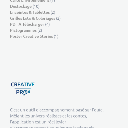
(1)
Carte Environnement
(10)
Destockage
(2)
Enceintes & Tablettes
(2)
Grilles Loto & Coloriages
(4)
PDF À Télécharger
(2)
Pictogrammes
(1)
Poster Creative Stories
Creative Pro boutique
Un outil d’accompagnement basé sur l’ouïe - CREATIVE PRO
C’est un outil d’accompagnement basé sur l’ouïe.
Mêlant les univers réalistes et les contes,
l’application est un réel levier
d’accompagnement pour les professionnels.