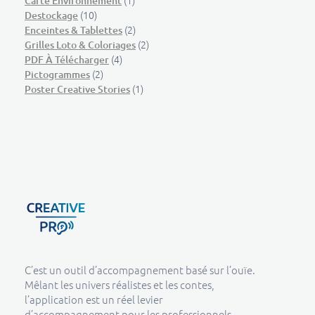
(1)
Carte Environnement
(10)
Destockage
(2)
Enceintes & Tablettes
(2)
Grilles Loto & Coloriages
(4)
PDF À Télécharger
(2)
Pictogrammes
(1)
Poster Creative Stories
Creative Pro boutique
Un outil d’accompagnement basé sur l’ouïe - CREATIVE PRO
C’est un outil d’accompagnement basé sur l’ouïe.
Mêlant les univers réalistes et les contes,
l’application est un réel levier
d’accompagnement pour les professionnels.