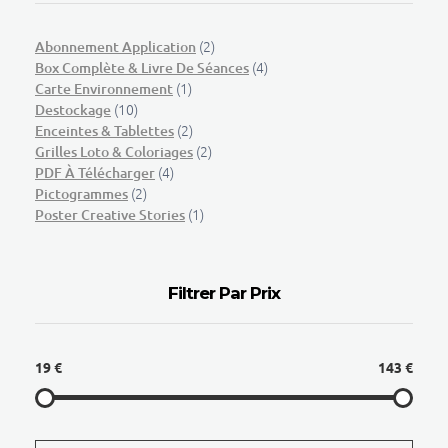
(2)
Abonnement Application
(4)
Box Complète & Livre De Séances
(1)
Carte Environnement
(10)
Destockage
(2)
Enceintes & Tablettes
(2)
Grilles Loto & Coloriages
(4)
PDF À Télécharger
(2)
Pictogrammes
(1)
Poster Creative Stories
Filtrer Par Prix
19 €
143 €