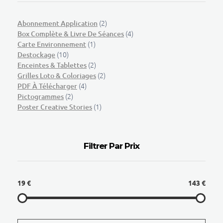
(2)
Abonnement Application
(4)
Box Complète & Livre De Séances
(1)
Carte Environnement
(10)
Destockage
(2)
Enceintes & Tablettes
(2)
Grilles Loto & Coloriages
(4)
PDF À Télécharger
(2)
Pictogrammes
(1)
Poster Creative Stories
Filtrer Par Prix
19 €
143 €