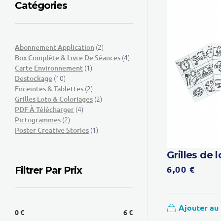
Catégories
(2)
Abonnement Application
(4)
Box Complète & Livre De Séances
(1)
Carte Environnement
(10)
Destockage
(2)
Enceintes & Tablettes
(2)
Grilles Loto & Coloriages
(4)
PDF À Télécharger
(2)
Pictogrammes
(1)
Poster Creative Stories
Grilles de 
6,00
€
Filtrer Par Prix
Ajouter au
0 €
6 €