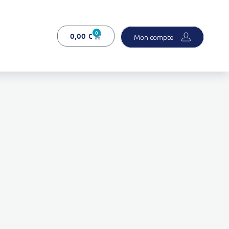
0
0,00
€
Mon compte