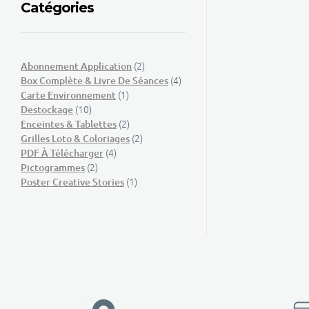
Catégories
(2)
Abonnement Application
(4)
Box Complète & Livre De Séances
(1)
Carte Environnement
(10)
Destockage
(2)
Enceintes & Tablettes
(2)
Grilles Loto & Coloriages
(4)
PDF À Télécharger
(2)
Pictogrammes
(1)
Poster Creative Stories