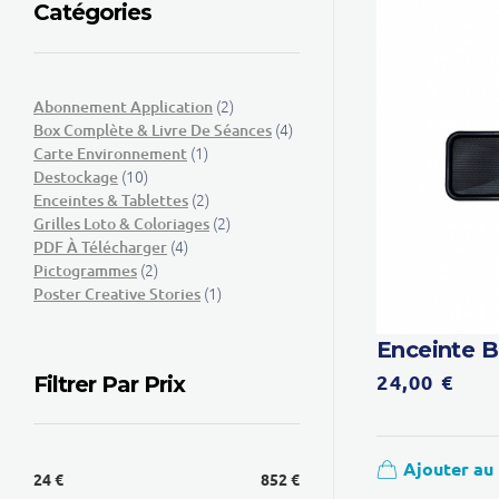
Catégories
(2)
Abonnement Application
(4)
Box Complète & Livre De Séances
(1)
Carte Environnement
(10)
Destockage
(2)
Enceintes & Tablettes
(2)
Grilles Loto & Coloriages
(4)
PDF À Télécharger
(2)
Pictogrammes
(1)
Poster Creative Stories
Enceinte B
24,00
€
Filtrer Par Prix
Ajouter au
24 €
852 €