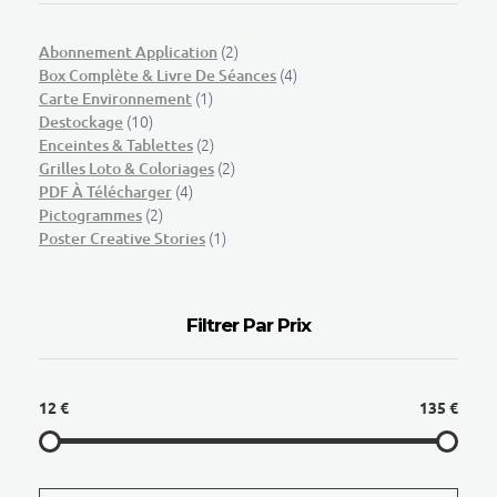
(2)
Abonnement Application
(4)
Box Complète & Livre De Séances
(1)
Carte Environnement
(10)
Destockage
(2)
Enceintes & Tablettes
(2)
Grilles Loto & Coloriages
(4)
PDF À Télécharger
(2)
Pictogrammes
(1)
Poster Creative Stories
Filtrer Par Prix
12 €
135 €