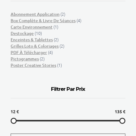
(2)
Abonnement Application
(4)
Box Complète & Livre De Séances
(1)
Carte Environnement
(10)
Destockage
(2)
Enceintes & Tablettes
(2)
Grilles Loto & Coloriages
(4)
PDF À Télécharger
(2)
Pictogrammes
(1)
Poster Creative Stories
Filtrer Par Prix
12 €
135 €