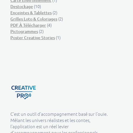
(1)
Carte Environnement
(10)
Destockage
(2)
Enceintes & Tablettes
(2)
Grilles Loto & Coloriages
(4)
PDF À Télécharger
(2)
Pictogrammes
(1)
Poster Creative Stories
Creative Pro boutique
Un outil d’accompagnement basé sur l’ouïe - CREATIVE PRO
C’est un outil d’accompagnement basé sur l’ouïe.
Mêlant les univers réalistes et les contes,
l’application est un réel levier
d’accompagnement pour les professionnels.