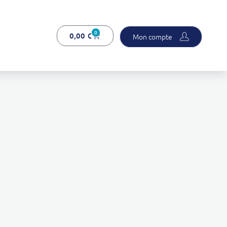
0
0,00
€
Mon compte