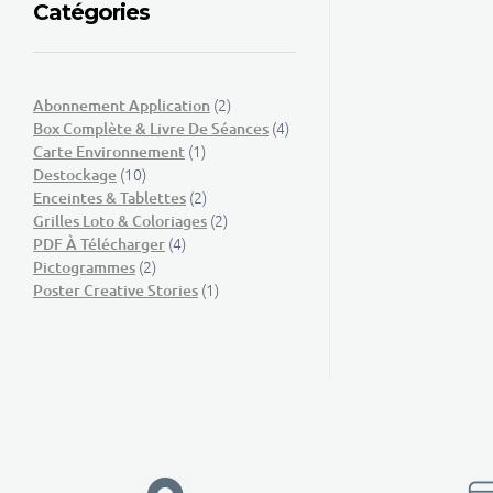
Catégories
(2)
Abonnement Application
(4)
Box Complète & Livre De Séances
(1)
Carte Environnement
(10)
Destockage
(2)
Enceintes & Tablettes
(2)
Grilles Loto & Coloriages
(4)
PDF À Télécharger
(2)
Pictogrammes
(1)
Poster Creative Stories