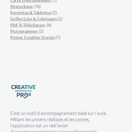
(1)
Carte Environnement
(10)
Destockage
(2)
Enceintes & Tablettes
(2)
Grilles Loto & Coloriages
(4)
PDF À Télécharger
(2)
Pictogrammes
(1)
Poster Creative Stories
Creative Pro boutique
Un outil d’accompagnement basé sur l’ouïe - CREATIVE PRO
C’est un outil d’accompagnement basé sur l’ouïe.
Mêlant les univers réalistes et les contes,
l’application est un réel levier
d’accompagnement pour les professionnels.